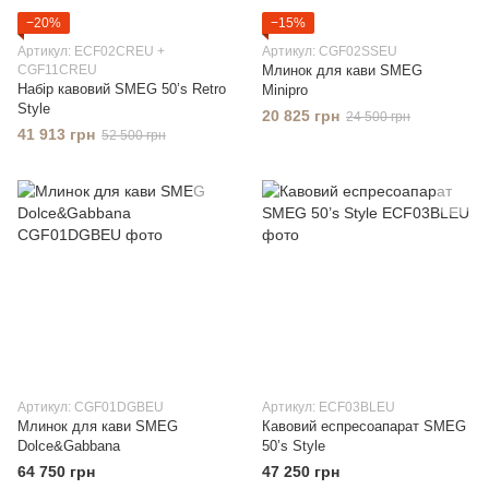
−20%
−15%
Артикул: ECF02CREU +
Артикул: CGF02SSEU
CGF11CREU
Млинок для кави SMEG
Набір кавовий SMEG 50’s Retro
Minipro
Style
20 825 грн
24 500 грн
41 913 грн
52 500 грн
Артикул: CGF01DGBEU
Артикул: ECF03BLEU
Млинок для кави SMEG
Кавовий еспресоапарат SMEG
Dolce&Gabbana
50’s Style
64 750 грн
47 250 грн