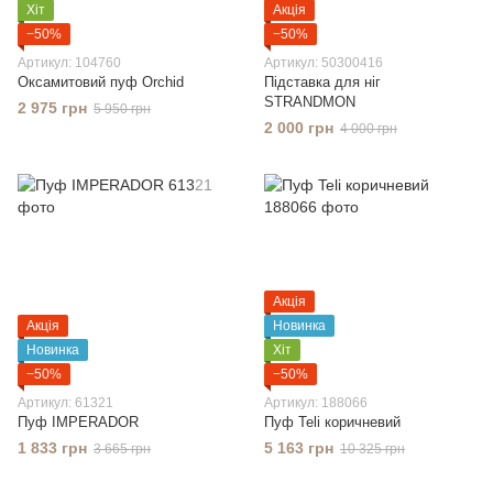
Хіт
Акція
−50%
−50%
Артикул: 104760
Артикул: 50300416
Оксамитовий пуф Orchid
Підставка для ніг
STRANDMON
2 975 грн
5 950 грн
2 000 грн
4 000 грн
Акція
Акція
Новинка
Новинка
Хіт
−50%
−50%
Артикул: 61321
Артикул: 188066
Пуф IMPERADOR
Пуф Teli коричневий
1 833 грн
5 163 грн
3 665 грн
10 325 грн