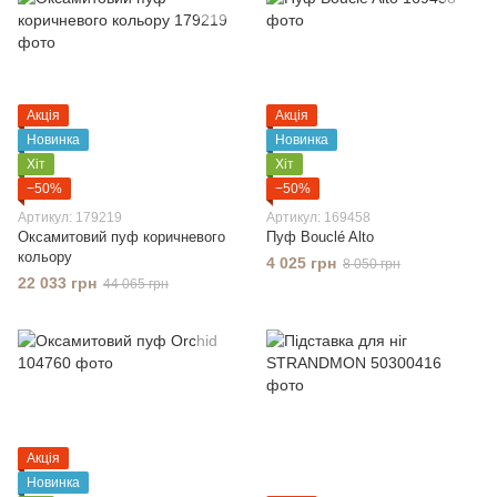
Акція
Акція
Новинка
Новинка
Хіт
Хіт
−50%
−50%
Артикул: 179219
Артикул: 169458
Оксамитовий пуф коричневого
Пуф Bouclé Alto
кольору
4 025 грн
8 050 грн
22 033 грн
44 065 грн
Акція
Новинка