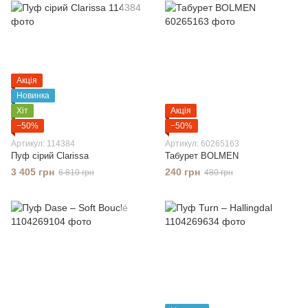
Акція
Новинка
Хіт
Акція
−50%
−50%
Артикул: 114384
Артикул: 60265163
Пуф сірий Clarissa
Табурет BOLMEN
3 405 грн
240 грн
6 810 грн
480 грн