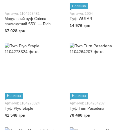
Новинка
Артикул: 1104263481
Артикул: 1904
Модульний пуф Catena
Пуф WULAR
прямокутний S501 — Rich
14 976 грн
Linen
67 028 грн
Новинка
Новинка
Артикул: 1104273324
Артикул: 1104264207
Пуф Plyo Staple
Пуф Turn Pasadena
41 548 грн
70 460 грн