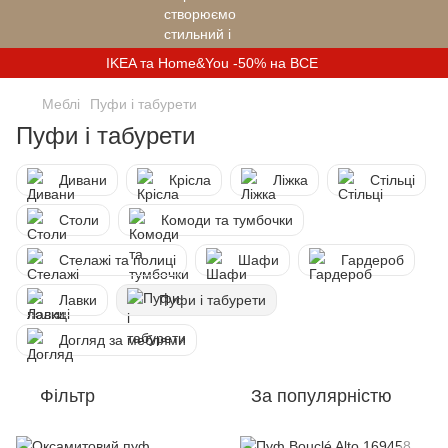
IKEA та Home&You -50% на ВСЕ
Меблі
Пуфи і табурети
Пуфи і табурети
Дивани
Крісла
Ліжка
Стільці
Столи
Комоди та тумбочки
Стелажі та полиці
Шафи
Гардероб
Лавки
Пуфи і табурети
Догляд за меблями
Фільтр
За популярністю