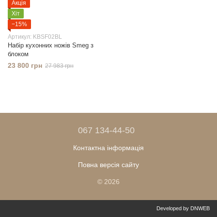
Акція
Хіт
−15%
Артикул: KBSF02BL
Набір кухонних ножів Smeg з
блоком
23 800 грн
27 983 грн
067 134-44-50
Контактна інформація
Повна версія сайту
© 2026
Developed by DNWEB