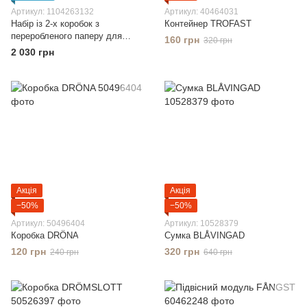
Артикул: 1104263132
Артикул: 40464031
Набір із 2-х коробок з
Контейнер TROFAST
переробленого паперу для
160 грн
320 грн
зберігання
2 030 грн
Акція
Акція
−50%
−50%
Артикул: 50496404
Артикул: 10528379
Коробка DRÖNA
Сумка BLÅVINGAD
120 грн
320 грн
240 грн
640 грн