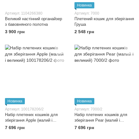
Новинка
Артикул: 1104266380
Артикул: 7000
Великий настінний органайзер
Плетений кошик для зберігання
з бавовняного полотна
Груша
3 900 грн
2 548 грн
Новинка
Новинка
Артикул: 100178206/2
Артикул: 7000/2
Набір плетених кошиків для
Набір плетених кошиків для
зберігання Apple (малий і
зберігання Pear (малий і
великий)
великий)
7 696 грн
7 696 грн