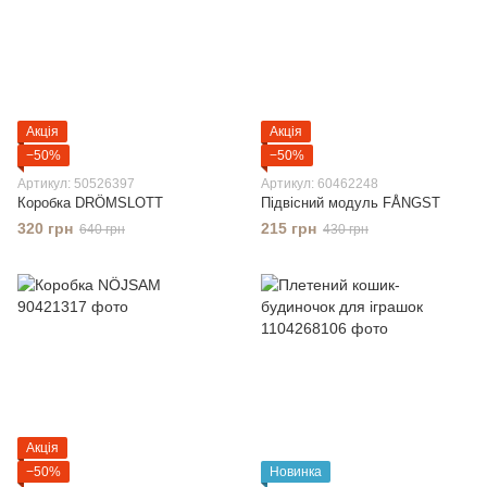
Акція
Акція
−50%
−50%
Артикул: 50526397
Артикул: 60462248
Коробка DRÖMSLOTT
Підвісний модуль FÅNGST
320 грн
215 грн
640 грн
430 грн
Акція
−50%
Новинка