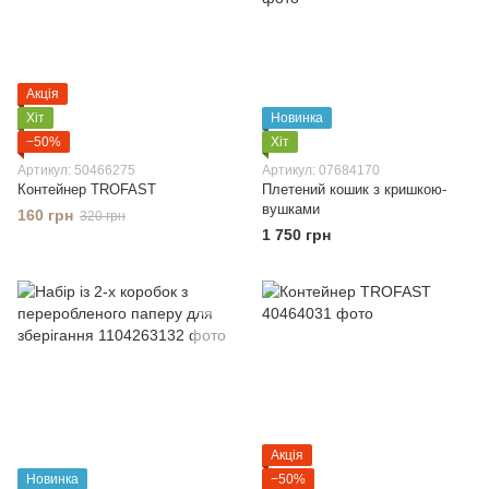
Акція
Хіт
Новинка
−50%
Хіт
Артикул: 50466275
Артикул: 07684170
Контейнер TROFAST
Плетений кошик з кришкою-
вушками
160 грн
320 грн
1 750 грн
Акція
Новинка
−50%