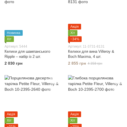
Акція
Новинка
Хіт
Хіт
−34%
Артикул: 5444
Артикул: 11-3731-8131
Келихи для шампанського
Келихи для вина Villeroy &
Ripple – набір із 2 шт.
Boch Maxima, 4 шт.
2 030 грн
2 855 грн
4 358 грн
Акція
Акція
Хіт
Хіт
−31%
−25%