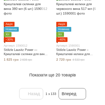
Акція
Акція
Новинка
Новинка
Хіт
Хіт
−30%
−40%
Артикул: 1590012
Артикул: 1590001
Stölzle Lausitz Power —
Stölzle Lausitz Power –
Кришталеві склянки для вина
Кришталеві келихи для
380 мл (6 шт.)
червоного вина 517 мл (6 шт.)
1 825 грн
2 720 грн
2 608 грн
4 533 грн
Показати ще 20 товарів
Назад
Вперед
1
з 133