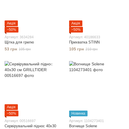
Акція
Акція
−50%
−50%
Артикул: 3634284
Артикул: 40186633
Щітка для грилю
Прихватка STINN
53 грн
105 грн
105 грн
210 грн
Акція
−50%
Новинка
Артикул: 00516697
Артикул: 1104273401
Сервірувальний піднос 40х30
Вогнище Solene