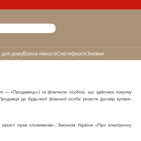
 для дому
Ванна кімната
Сертифікати
Знижки
алі — «Продавець») та фізичною особою, що здійснює покупку
одавця до будь-якої фізичної особи укласти договір купівлі-
 захист прав споживачів», Законом України «Про електронну