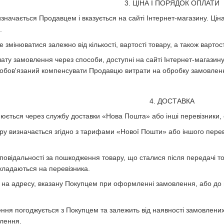
3. ЦІНА І ПОРЯДОК ОПЛАТИ
визначається Продавцем і вказується на сайті Інтернет-магазину. Ці
.
змінюватися залежно від кількості, вартості товару, а також вартост
ату замовлення через способи, доступні на сайті Інтернет-магазину
зобов'язаний компенсувати Продавцю витрати на обробку замовлен
4. ДОСТАВКА
снюється через службу доставки «Нова Пошта» або інші перевізники,
вару визначається згідно з тарифами «Нової Пошти» або іншого пере
дповідальності за пошкодження товару, що сталися після передачі т
окладаються на перевізника.
я на адресу, вказану Покупцем при оформленні замовлення, або до
ення погоджується з Покупцем та залежить від наявності замовлених 
влення.