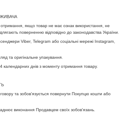
ОЖИВАЧА
о отримання, якщо товар не має ознак використання, не
 підлягають поверненню відповідно до законодавства України.
енджери Viber, Telegram або соціальні мережі Instagram,
гляд та оригінальне упакування.
14 календарних днів з моменту отримання товару.
ТЬ
оговору та зобов'язується повернути Покупцю кошти або
кладнює виконання Продавцем своїх зобов'язань.