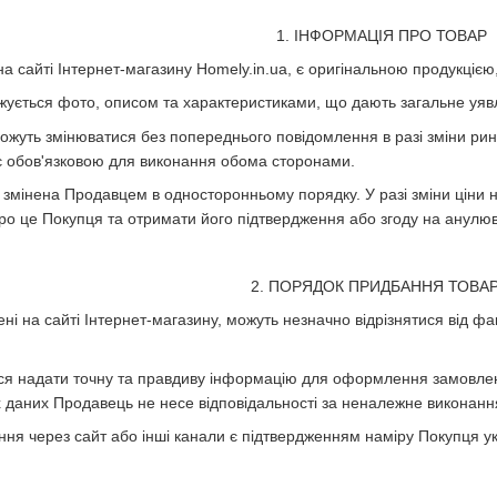
1. ІНФОРМАЦІЯ ПРО ТОВАР
 на сайті Інтернет-магазину Homely.in.ua, є оригінальною продукціє
жується фото, описом та характеристиками, що дають загальне уявл
 можуть змінюватися без попереднього повідомлення в разі зміни ри
 обов'язковою для виконання обома сторонами.
и змінена Продавцем в односторонньому порядку. У разі зміни цін
ро це Покупця та отримати його підтвердження або згоду на анул
2. ПОРЯДОК ПРИДБАННЯ ТОВАР
ні на сайті Інтернет-магазину, можуть незначно відрізнятися від ф
ься надати точну та правдиву інформацію для оформлення замовленн
даних Продавець не несе відповідальності за неналежне виконання
я через сайт або інші канали є підтвердженням наміру Покупця укл