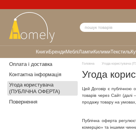
Перейти до основного контенту
Книги
Бренди
Меблі
Лампи
Килими
Текстиль
Ку
Оплата і доставка
Головна
Угода користувача 
Угода кори
Контактна інформація
Угода користувача
Цей Договір є публічною 
(ПУБЛІЧНА ОФЕРТА)
товарів через Сайт (далі
Повернення
продажу товару на умовах,
Публічна оферта регулюєт
комерцію» та іншими чинн