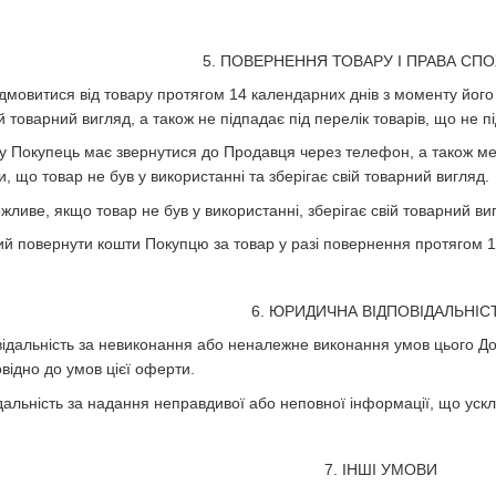
5. ПОВЕРНЕННЯ ТОВАРУ І ПРАВА СП
ідмовитися від товару протягом 14 календарних днів з моменту йог
й товарний вигляд, а також не підпадає під перелік товарів, що не
у Покупець має звернутися до Продавця через телефон, а також мес
ви, що товар не був у використанні та зберігає свій товарний вигляд.
ливе, якщо товар не був у використанні, зберігає свій товарний ви
ий повернути кошти Покупцю за товар у разі повернення протягом 
6. ЮРИДИЧНА ВІДПОВІДАЛЬНІС
відальність за невиконання або неналежне виконання умов цього Д
відно до умов цієї оферти.
ідальність за надання неправдивої або неповної інформації, що ус
7. ІНШІ УМОВИ