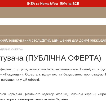
IKEA та Home&You -50% на ВСЕ
хня
Сервірування столу
Діти
Сад
Рішення для дому
Пляж
Одяг
(ПУБЛІЧНА ОФЕРТА)
стувача (ПУБЛІЧНА ОФЕРТА)
офертою, що укладається між Інтернет-магазином Homely.in.ua (д
 — «Покупець»). Оферта є відкритою та безумовною пропозицією Пр
 викладених у цій оферті.
ься нормами Цивільного кодексу України, Законом України «Про
ими нормативно-правовими актами України.