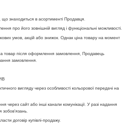
ю, що знаходиться в асортименті Продавця.
ення про його зовнішній вигляд і функціональні можливості.
нкових умов, акцій або знижок. Однак ціна товару на момент
и на товар після оформлення замовлення, Продавець
ювання замовлення.
ІВ
актичного вигляду через особливості кольорової передачі на
я через сайт або інші канали комунікації. У разі надання
 зобов'язань.
асти договір купівлі-продажу.