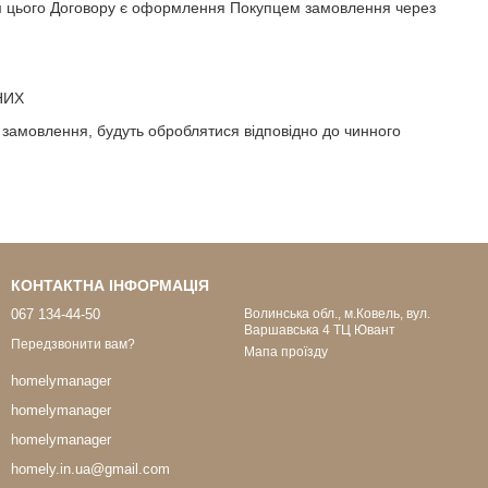
ям цього Договору є оформлення Покупцем замовлення через
НИХ
 замовлення, будуть оброблятися відповідно до чинного
КОНТАКТНА ІНФОРМАЦІЯ
067 134-44-50
Волинська обл., м.Ковель, вул.
Варшавська 4 ТЦ Ювант
Передзвонити вам?
Мапа проїзду
homelymanager
homelymanager
homelymanager
homely.in.ua@gmail.com