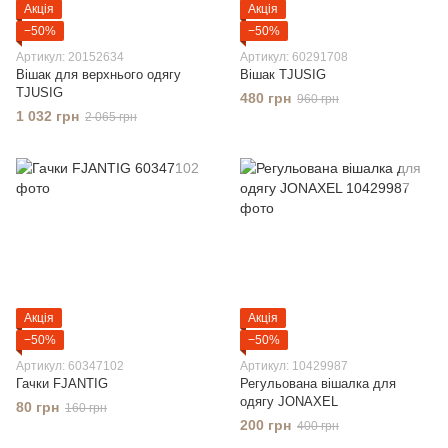
Акція
Акція
−50%
−50%
Артикул: 20152634
Артикул: 60291708
Вішак для верхнього одягу
Вішак TJUSIG
TJUSIG
480 грн
960 грн
1 032 грн
2 065 грн
Акція
Акція
−50%
−50%
Артикул: 60347102
Артикул: 10429987
Гачки FJANTIG
Регульована вішалка для
одягу JONAXEL
80 грн
160 грн
200 грн
400 грн