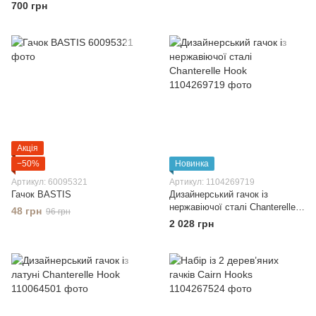
700 грн
Акція
−50%
Новинка
Артикул: 60095321
Артикул: 1104269719
Гачок BASTIS
Дизайнерський гачок із
нержавіючої сталі Chanterelle
48 грн
96 грн
Hook
2 028 грн