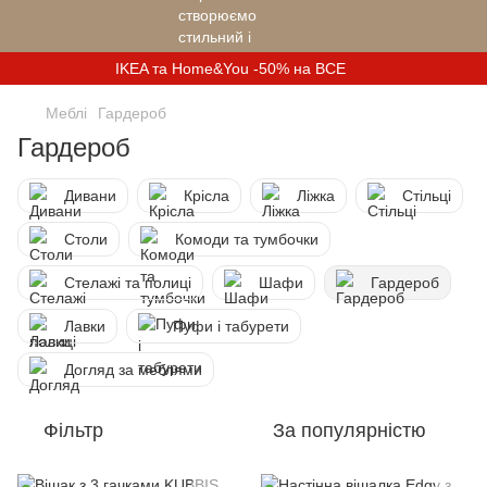
IKEA та Home&You -50% на ВСЕ
Меблі
Гардероб
Гардероб
Дивани
Крісла
Ліжка
Стільці
Столи
Комоди та тумбочки
Стелажі та полиці
Шафи
Гардероб
Лавки
Пуфи і табурети
Догляд за меблями
Фільтр
За популярністю