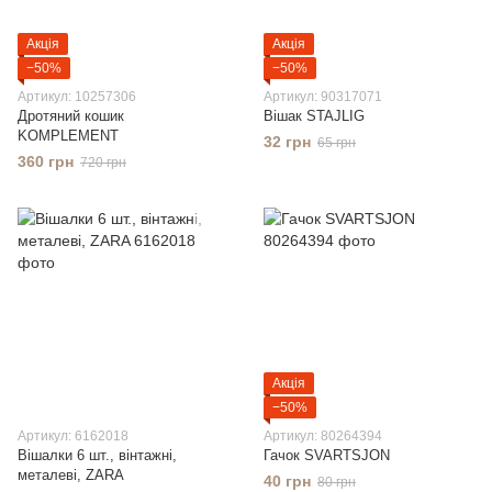
Акція
Акція
−50%
−50%
Артикул: 10257306
Артикул: 90317071
Дротяний кошик
Вішак STAJLIG
KOMPLEMENT
32 грн
65 грн
360 грн
720 грн
Акція
−50%
Артикул: 6162018
Артикул: 80264394
Вішалки 6 шт., вінтажні,
Гачок SVARTSJON
металеві, ZARA
40 грн
80 грн