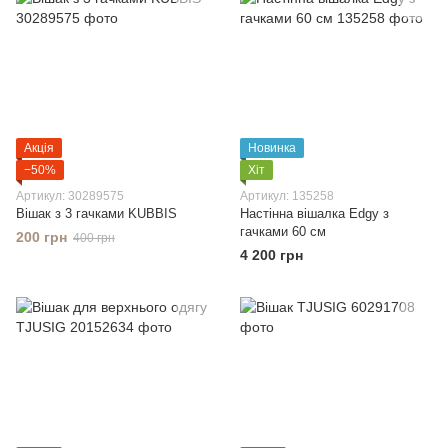
Акція
Новинка
−50%
Хіт
Артикул: 30289575
Артикул: 135258
Вішак з 3 гачками KUBBIS
Настінна вішалка Edgy з
гачками 60 см
200 грн
400 грн
4 200 грн