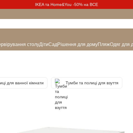
IKEA та Home&You -50% на ВСЕ
рвірування столу
Діти
Сад
Рішення для дому
Пляж
Одяг для 
иці для ванної кімнати
Тумби та полиці для взуття