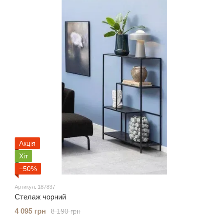
Акція
Хіт
−50%
Артикул: 187837
Стелаж чорний
4 095 грн
8 190 грн