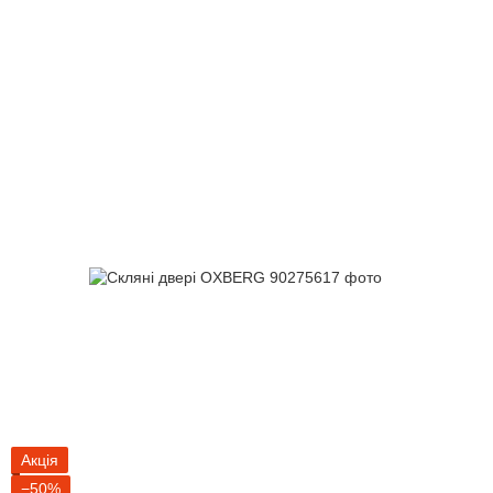
Акція
−50%