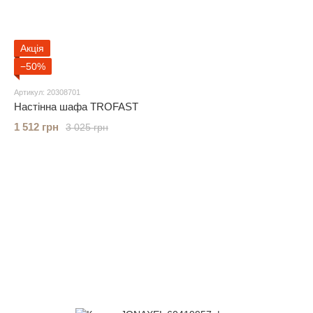
Акція
−50%
Артикул: 20308701
Настінна шафа TROFAST
1 512 грн
3 025 грн