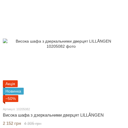
Акція
Новинка
−50%
Артикул: 10205082
Висока шафа з дзеркальними дверцят LILLÅNGEN
2 152 грн
4 305 грн