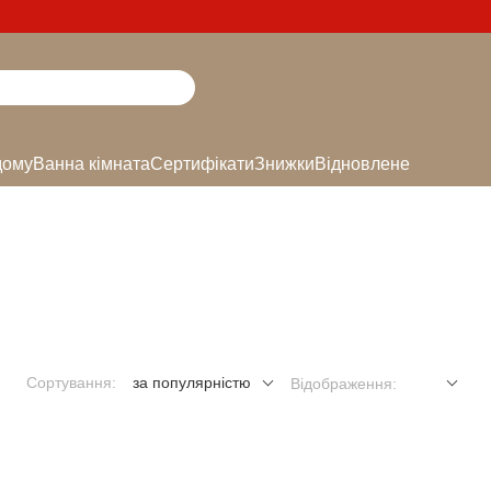
дому
Ванна кімната
Сертифікати
Знижки
Відновлене
Сортування:
за популярністю
Відображення: