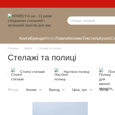
Перейти до основного контенту
Книги
Бренди
Меблі
Лампи
Килими
Текстиль
Кухня
Се
Головна
Меблі
Стелажі та полиці
Стелажі та полиці
Стоячі стелажі
Настінні полиці
Пол
Фільтр
Іконки
Бренд
Ціна, грн
Колір