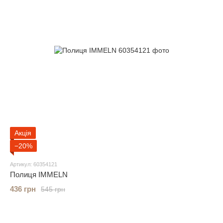
Акція
−20%
Артикул: 60354121
Полиця IMMELN
436 грн
545 грн