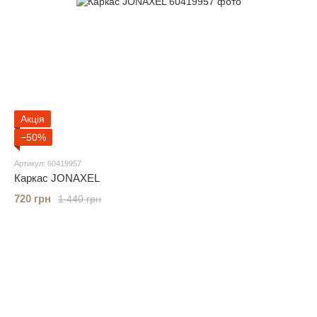
Акція
−50%
Артикул: 60419957
Каркас JONAXEL
720 грн
1 440 грн