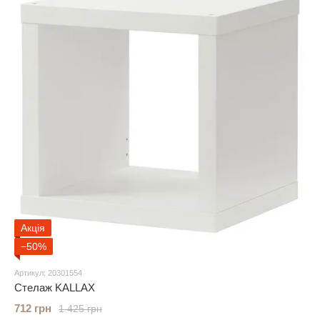
Акція
−50%
Артикул: 20301554
Стелаж KALLAX
712 грн
1 425 грн