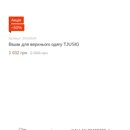
Акція
−50%
Артикул: 20152634
Вішак для верхнього одягу TJUSIG
1 032 грн
2 065 грн