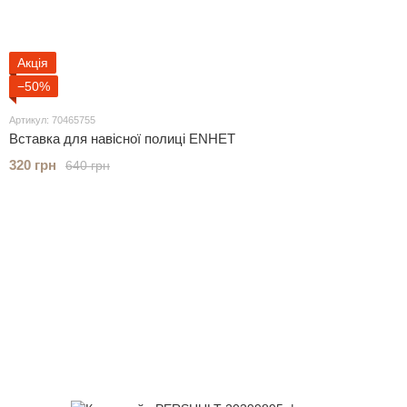
Акція
−50%
Артикул: 70465755
Вставка для навісної полиці ENHET
320 грн
640 грн