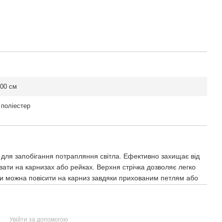
00 см
поліестер
для запобігання потрапляння світла. Ефективно захищає від
увати на карнизах або рейках. Верхня стрічка дозволяє легко
ри можна повісити на карниз завдяки прихованим петлям або
Увійти за допомогою