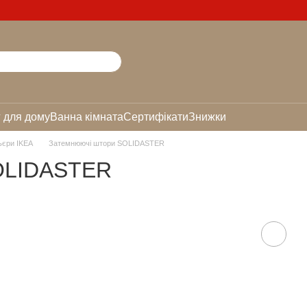
 для дому
Ванна кімната
Сертифікати
Знижки
ьєри IKEA
Затемнюючі штори SOLIDASTER
OLIDASTER