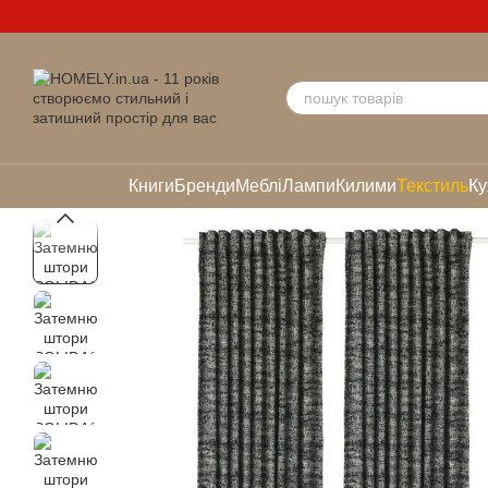
Перейти до основного контенту
Книги
Бренди
Меблі
Лампи
Килими
Текстиль
Ку