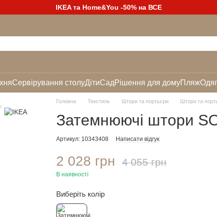
IKEA та Home&You -50% на ВСЕ
хня
Сервірування столу
Діти
Сад
Рішення для дому
Пляж
Одяг
Головна
Текстиль
Штори та портьєри
Штори та порт
Затемнюючі штори S
Артикул: 10343408
Написати відгук
2 028 грн
4 055 грн
В наявності
Виберіть колір