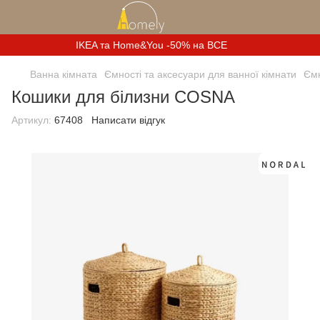
IKEA та Home&You -50% на ВСЕ
Ванна кімната
Ємності та аксесуари для ванної кімнати
Ємн
Кошики для білизни COSNA
Артикул:
67408
Написати відгук