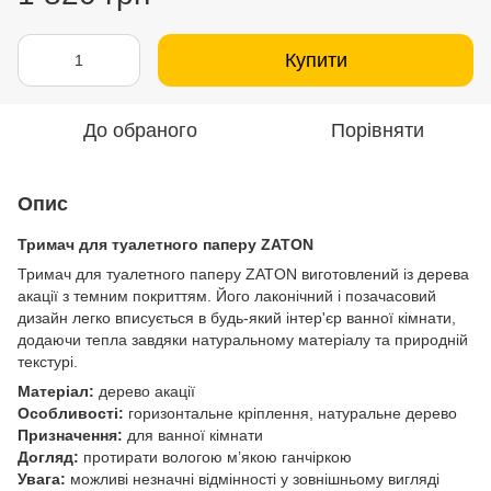
Купити
До обраного
Порівняти
Опис
Тримач для туалетного паперу ZATON
Тримач для туалетного паперу ZATON виготовлений із дерева
акації з темним покриттям. Його лаконічний і позачасовий
дизайн легко вписується в будь-який інтер'єр ванної кімнати,
додаючи тепла завдяки натуральному матеріалу та природній
текстурі.
Матеріал:
дерево акації
Особливості:
горизонтальне кріплення, натуральне дерево
Призначення:
для ванної кімнати
Догляд:
протирати вологою м’якою ганчіркою
Увага:
можливі незначні відмінності у зовнішньому вигляді