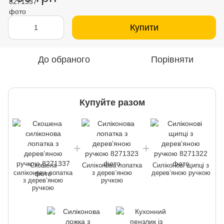
Купити
До обраного
Порівняти
Купуйте разом
Скошена
Силіконова лопатка
Силіконові щипці з
силіконова лопатка
з дерев’яною
дерев’яною ручкою
з дерев’яною
ручкою
ручкою