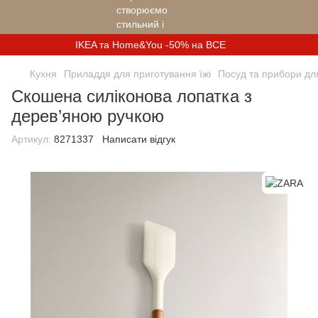
IKEA та Home&You -50% на ВСЕ
Кухня
Приладдя для приготування їжі
Посуд та прибори дл
Скошена силіконова лопатка з
дерев’яною ручкою
Артикул:
8271337
Написати відгук