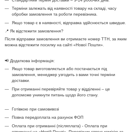
Стандартний термін доставки – 9-14 робочих днів.
Терміни залежать від наявності товару на складі, часу
обробки замовлення та роботи перевізника.
Якщо товар є в наявності, відправка здійснюється швидше.
📍 Як відстежити замовлення?
Після відправки замовлення ви отримаєте номер ТТН, за яким
можна відстежити посилку на сайті «Нової Пошти».
📢 Додаткова інформація:
Якщо товар виготовляється або постачається під
замовлення, менеджер узгодить з вами точні терміни
доставки.
При отриманні перевіряйте товар у відділенні – це
допоможе уникнути питань щодо його стану.
Готівкою при самовивозі
Повна передоплата на рахунок ФОП
Оплата при отриманні (післяплата) - Оплата при
отриманні на «Новій Пошті». Перевізник стягує комісію за