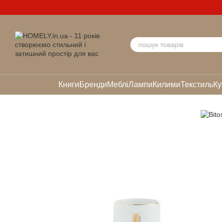
Перейти до основного контенту
Книги
Бренди
Меблі
Лампи
Килими
Текстиль
Ку