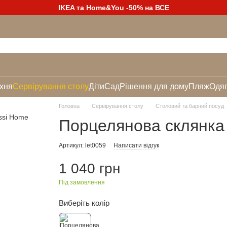
IKEA та Home&You -50% на ВСЕ
хня
Сервірування столу
Діти
Сад
Рішення для дому
Пляж
Одяг
Головна
Сервірування столу
Столовий та барний посуд
Порцелянова склянка
Артикул: let0059
Написати відгук
1 040 грн
Під замовлення
Виберіть колір