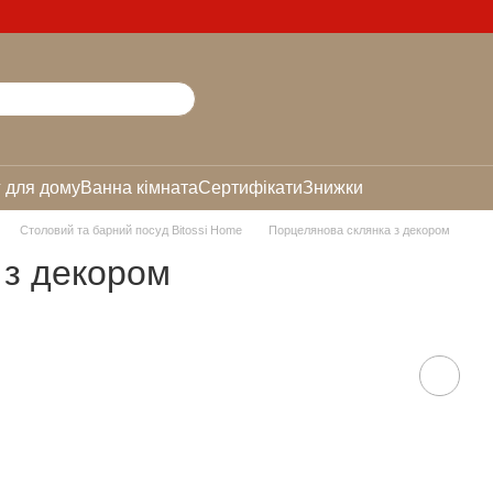
 для дому
Ванна кімната
Сертифікати
Знижки
Столовий та барний посуд Bitossi Home
Порцелянова склянка з декором
 з декором