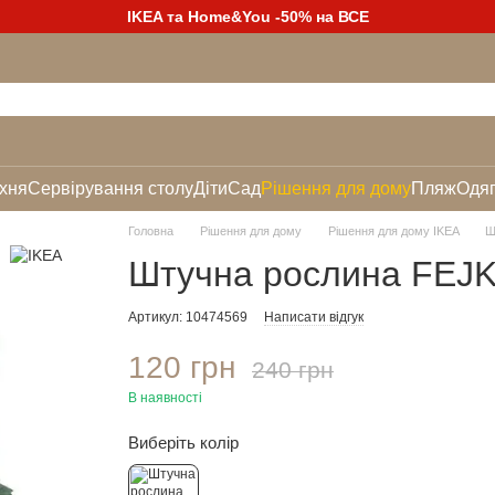
IKEA та Home&You -50% на ВСЕ
хня
Сервірування столу
Діти
Сад
Рішення для дому
Пляж
Одяг
Головна
Рішення для дому
Рішення для дому IKEA
Ш
Штучна рослина FEJ
Артикул: 10474569
Написати відгук
120 грн
240 грн
В наявності
Виберіть колір