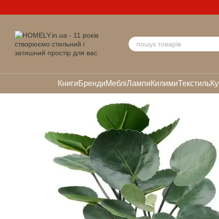
Перейти до основного контенту
Книги
Бренди
Меблі
Лампи
Килими
Текстиль
Ку