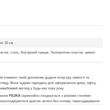
и: 25 см.
астик, сталь; Внутрішній горщик: Поліпропілен пластик, цемент
 елемент, який допоможе додати інтер'єру свіжості та
огляду. Вона чудово підходить для оформлення дому, офісу,
ивабливий вигляд у будь-яку пору року.
онанню
FEJKA
гармонійно поєднується з різними стилями
че насолоджуватися красою зелені без поливу, пересаджування