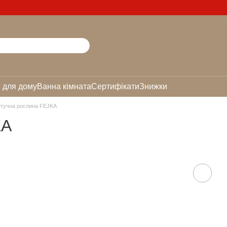
 для дому
Ванна кімната
Сертифікати
Знижки
тучна рослина FEJKA
KA