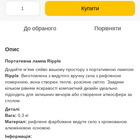
Купити
До обраного
Порівняти
Опис
Портативна лампа Ripple
Додайте м’яке сяйво вашому простору з портативною лампою
Ripple
. Виготовлена з видутого вручну скла з рифленою
поверхнею, вона створює тепле, розсіяне світло. Завдяки
кільком рівням яскравості компактний дизайн ідеально
підходить для затишних вечорів або створення атмосфери за
столом.
Деталі
:
Вага:
0,3 кг
Матеріал:
рифлене фарбоване видуте скло з хромованою
алюмінієвою основою
Інформація: