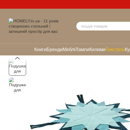
Перейти до основного контенту
Книги
Бренди
Меблі
Лампи
Килими
Текстиль
Ку