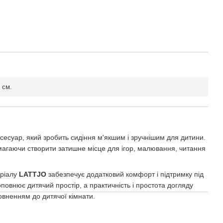
 см.
суар, який зробить сидіння м'якшим і зручнішим для дитини.
омагаючи створити затишне місце для ігор, малювання, читання
еріалу
LATTJO
забезпечує додатковий комфорт і підтримку під
овнює дитячий простір, а практичність і простота догляду
вненням до дитячої кімнати.