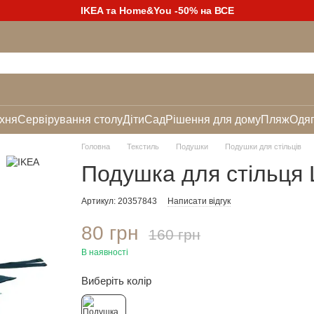
IKEA та Home&You -50% на ВСЕ
хня
Сервірування столу
Діти
Сад
Рішення для дому
Пляж
Одяг
Головна
Текстиль
Подушки
Подушки для стільців
Подушка для стільця
Артикул: 20357843
Написати відгук
80 грн
160 грн
В наявності
Виберіть колір