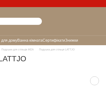
 для дому
Ванна кімната
Сертифікати
Знижки
Подушки для стільців IKEA
Подушка для стільця LATTJO
 LATTJO