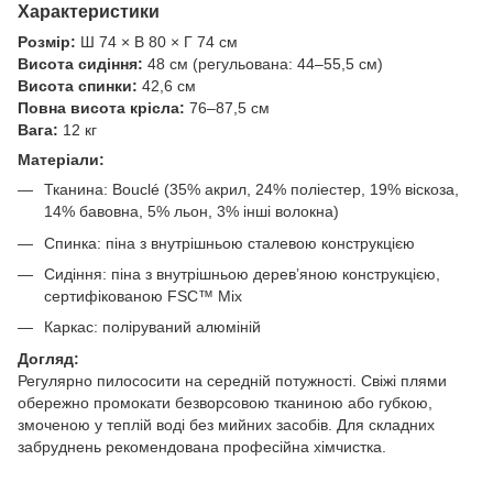
Характеристики
Розмір:
Ш 74 × В 80 × Г 74 см
Висота сидіння:
48 см (регульована: 44–55,5 см)
Висота спинки:
42,6 см
Повна висота крісла:
76–87,5 см
Вага:
12 кг
Матеріали:
Тканина: Bouclé (35% акрил, 24% поліестер, 19% віскоза,
14% бавовна, 5% льон, 3% інші волокна)
Спинка: піна з внутрішньою сталевою конструкцією
Сидіння: піна з внутрішньою дерев’яною конструкцією,
сертифікованою FSC™ Mix
Каркас: поліруваний алюміній
Догляд:
Регулярно пилососити на середній потужності. Свіжі плями
обережно промокати безворсовою тканиною або губкою,
змоченою у теплій воді без мийних засобів. Для складних
забруднень рекомендована професійна хімчистка.