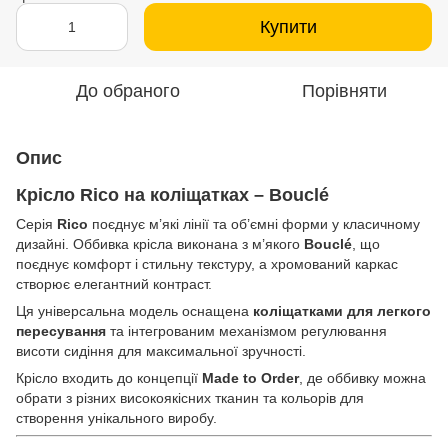
Купити
До обраного
Порівняти
Опис
Крісло Rico на коліщатках – Bouclé
Серія
Rico
поєднує м’які лінії та об’ємні форми у класичному
дизайні. Оббивка крісла виконана з м’якого
Bouclé
, що
поєднує комфорт і стильну текстуру, а хромований каркас
створює елегантний контраст.
Ця універсальна модель оснащена
коліщатками для легкого
пересування
та інтегрованим механізмом регулювання
висоти сидіння для максимальної зручності.
Крісло входить до концепції
Made to Order
, де оббивку можна
обрати з різних високоякісних тканин та кольорів для
створення унікального виробу.