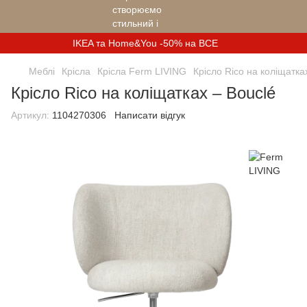
IKEA та Home&You -50% на ВСЕ
Меблі
Крісла
Крісла Ferm LIVING
Крісло Rico на коліщатка
Крісло Rico на коліщатках – Bouclé
Артикул:
1104270306
Написати відгук