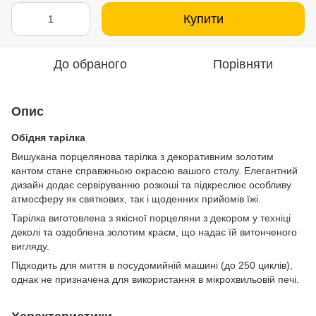
Купити
До обраного
Порівняти
Опис
Обідня тарілка
Вишукана порцелянова тарілка з декоративним золотим
кантом стане справжньою окрасою вашого столу. Елегантний
дизайн додає сервіруванню розкоші та підкреслює особливу
атмосферу як святкових, так і щоденних прийомів їжі.
Тарілка виготовлена з якісної порцеляни з декором у техніці
деколі та оздоблена золотим краєм, що надає їй витонченого
вигляду.
Підходить для миття в посудомийній машині (до 250 циклів),
однак не призначена для використання в мікрохвильовій печі.