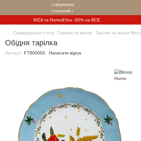
IKEA та Home&You -50% на ВСЕ
Сервірування столу
Тарілки та миски
Тарілки та миски Bito
Обідня тарілка
Артикул:
FTB00050
Написати відгук