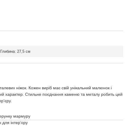
Глибина: 27,5 см
алевих ніжок. Кожен виріб має свій унікальний малюнок і
ний характер. Стильне поєднання каменю та металу робить цей
р’єру.
зерунку мармуру
 для інтер’єру