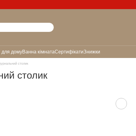
 для дому
Ванна кімната
Сертифікати
Знижки
урнальний столик
ий столик