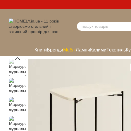
Перейти до основного контенту
Книги
Бренди
Меблі
Лампи
Килими
Текстиль
Ку