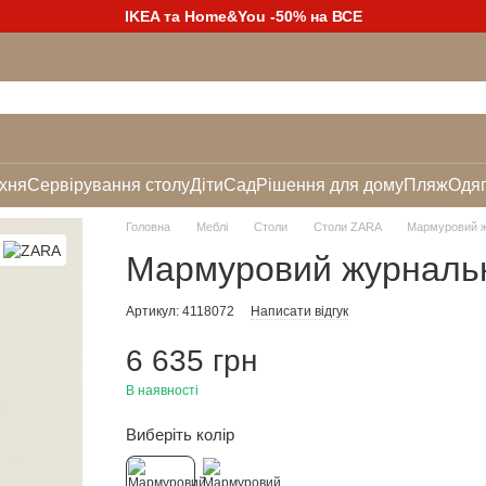
IKEA та Home&You -50% на ВСЕ
хня
Сервірування столу
Діти
Сад
Рішення для дому
Пляж
Одяг
Головна
Меблі
Столи
Столи ZARA
Мармуровий ж
Мармуровий журнальн
Артикул: 4118072
Написати відгук
6 635 грн
В наявності
Виберіть колір