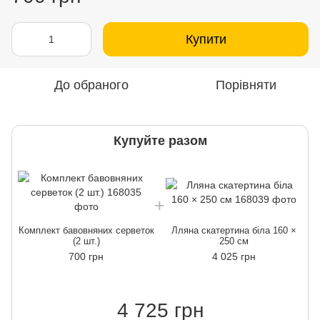
Купити
До обраного
Порівняти
Купуйте разом
Комплект бавовняних серветок
Лляна скатертина біла 160 ×
К
(2 шт.)
250 см
700 грн
4 025 грн
4 725 грн