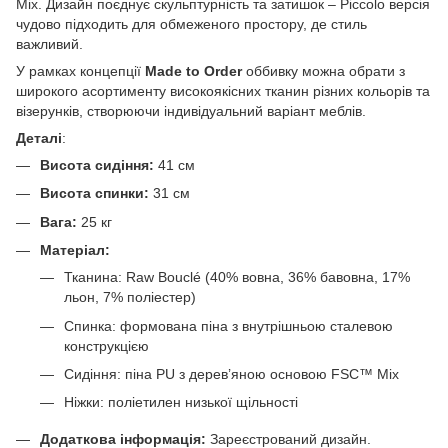
Mix. Дизайн поєднує скульптурність та затишок – Piccolo версія
чудово підходить для обмеженого простору, де стиль
важливий.
У рамках концепції
Made to Order
оббивку можна обрати з
широкого асортименту високоякісних тканин різних кольорів та
візерунків, створюючи індивідуальний варіант меблів.
Деталі
:
Висота сидіння:
41 см
Висота спинки:
31 см
Вага:
25 кг
Матеріал:
Тканина: Raw Bouclé (40% вовна, 36% бавовна, 17%
льон, 7% поліестер)
Спинка: формована піна з внутрішньою сталевою
конструкцією
Сидіння: піна PU з дерев’яною основою FSC™ Mix
Ніжки: поліетилен низької щільності
Додаткова інформація:
Зареєстрований дизайн.