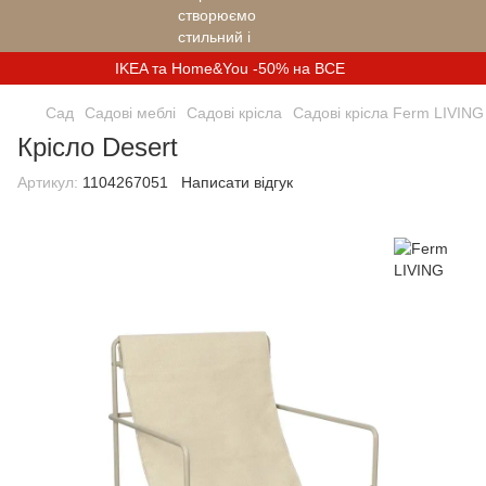
IKEA та Home&You -50% на ВСЕ
Сад
Садові меблі
Садові крісла
Садові крісла Ferm LIVING
Крісло Desert
Артикул:
1104267051
Написати відгук