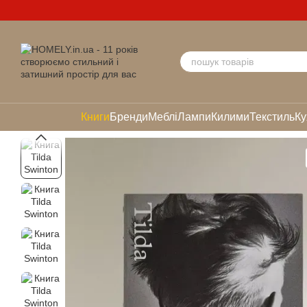
Перейти до основного контенту
Книги
Бренди
Меблі
Лампи
Килими
Текстиль
Ку