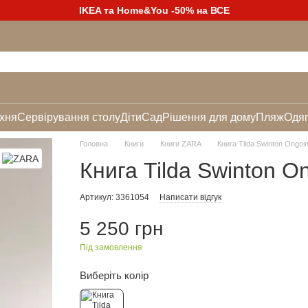
IKEA та Home&You -50% на ВСЕ
хня
Сервірування столу
Діти
Сад
Рішення для дому
Пляж
Одяг
Головна
Книги
Книги ZARA
Книга Tilda Swinton Ongo
Книга Tilda Swinton 
Артикул: 3361054
Написати відгук
5 250 грн
Під замовлення
Виберіть колір