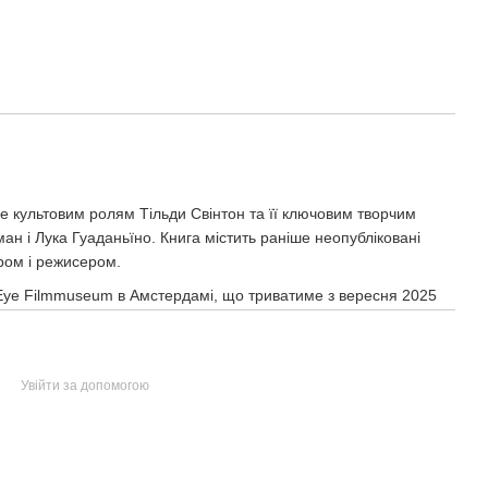
е культовим ролям Тільди Свінтон та її ключовим творчим
н і Лука Гуаданьїно. Книга містить раніше неопубліковані
ором і режисером.
ї Eye Filmmuseum в Амстердамі, що триватиме з вересня 2025
Увійти за допомогою