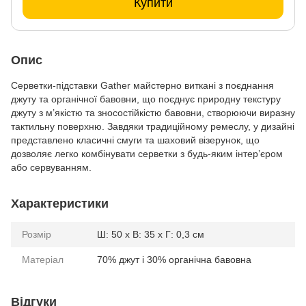
Купити
Опис
Серветки-підставки Gather майстерно виткані з поєднання
джуту та органічної бавовни, що поєднує природну текстуру
джуту з м’якістю та зносостійкістю бавовни, створюючи виразну
тактильну поверхню. Завдяки традиційному ремеслу, у дизайні
представлено класичні смуги та шаховий візерунок, що
дозволяє легко комбінувати серветки з будь-яким інтер’єром
або сервуванням.
Характеристики
Розмір
Ш: 50 х В: 35 х Г: 0,3 см
Матеріал
70% джут і 30% органічна бавовна
Відгуки