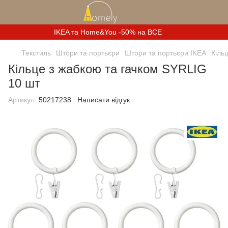
IKEA та Home&You -50% на ВСЕ
Текстиль
Штори та портьєри
Штори та портьєри IKEA
Кіль
Кільце з жабкою та гачком SYRLIG
10 шт
Артикул:
50217238
Написати відгук