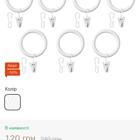
Акція
−50%
Колір
В наявності
120 грн
240 грн