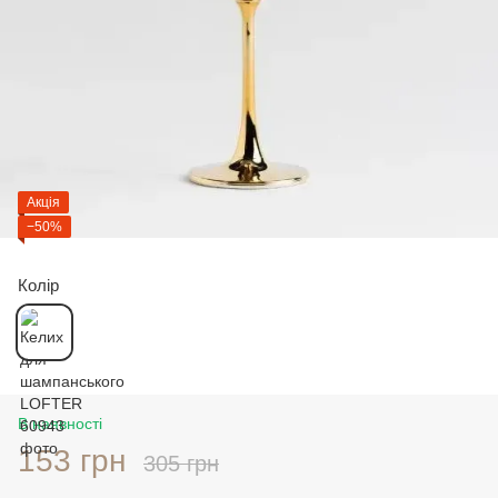
Акція
−50%
Колір
В наявності
153 грн
305 грн