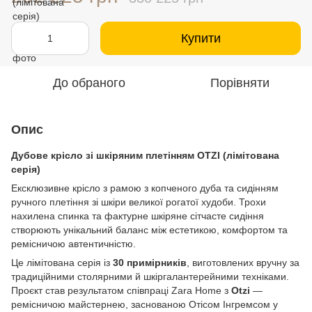
Купити
До обраного
Порівняти
Опис
Дубове крісло зі шкіряним плетінням OTZI (лімітована
серія)
Ексклюзивне крісло з рамою з копченого дуба та сидінням
ручного плетіння зі шкіри великої рогатої худоби. Трохи
нахилена спинка та фактурне шкіряне сітчасте сидіння
створюють унікальний баланс між естетикою, комфортом та
ремісничою автентичністю.
Це лімітована серія із
30 примірників
, виготовлених вручну за
традиційними столярними й шкіргалантерейними техніками.
Проєкт став результатом співпраці Zara Home з
Otzi
—
ремісничою майстернею, заснованою Отісом Інгремсом у