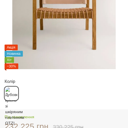
Акція
Новинка
Хіт
−30%
Колір
Під замовлення
232 225 грн
330 225 грн