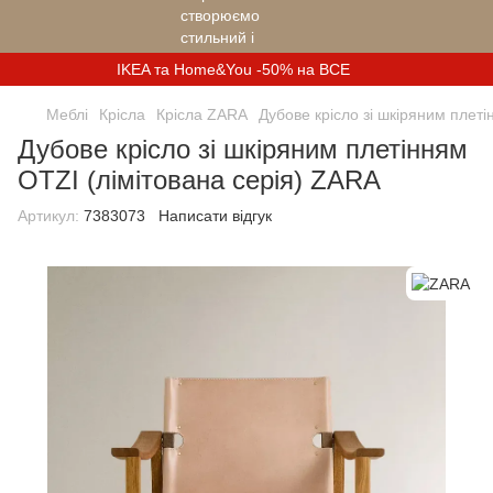
IKEA та Home&You -50% на ВСЕ
Меблі
Крісла
Крісла ZARA
Дубове крісло зі шкіряним плет
Дубове крісло зі шкіряним плетінням
OTZI (лімітована серія) ZARA
Артикул:
7383073
Написати відгук