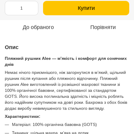
Купити
До обраного
Порівняти
Опис
Пляжний рушник Alee — м’якість і комфорт для сонячних
днів
Немає нічого приємнішого, ніж загорнутися в м’який, щільний
рушник після купання або пляжного відпочинку. Пляжний
рушник Alee виготовлений із розкішної махрової тканини зі
100% органічної бавовни, сертифікованої за стандартом
GOTS. Його висока поглинальна здатність і міцність роблять
його надійним супутником на довгі роки. Бахрома з обох боків
додає виробу невимушеного та стильного вигляду.
Характеристики:
Матеріал: 100% органічна бавовна (GOTS)
Тканина: щільна махра, м’яка на дотик