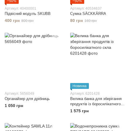
−50%
−50%
Артикул: 40400001
Артикул: 40534637
Підвісний модуль SKUBB
Сумка SÄCKKÄRRA
400 грн
80 грн
800 грн
160 грн
Новинка
Артикул: 5656049
Артикул: 6201428
Органайзер для дрібниць
Велика банка для зберігання
продуктів із боросилікатного
1 050 грн
скла
1 575 грн