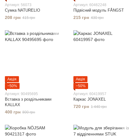
Артикул: 56073
Артикул: 60462248
Сумка NATURELIO
Підвісний модуль FÅNGST
208 грн
215 грн
415 грн
430 грн
Акція
Акція
−50%
−50%
Артикул: 90495695
Артикул: 60419957
Вставка з роздільниками
Каркас JONAXEL
KALLAX
720 грн
1 440 грн
400 грн
800 грн