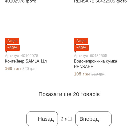
Акція
Акція
−50%
−50%
Артикул: 40102978
Артикул: 60432505
Контейнер SAMLA 11л
Водонепроникна сумка
RENSARE
160 грн
320 грн
105 грн
210 грн
Показати ще 20 товарів
Назад
Вперед
2
з 11