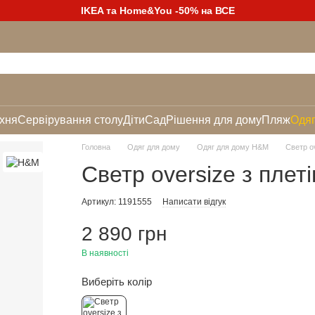
IKEA та Home&You -50% на ВСЕ
хня
Сервірування столу
Діти
Сад
Рішення для дому
Пляж
Одяг
Головна
Одяг для дому
Одяг для дому H&M
Светр ov
Светр oversize з плет
Артикул: 1191555
Написати відгук
2 890 грн
В наявності
Виберіть колір