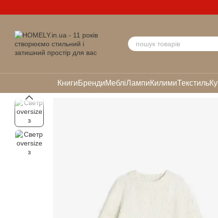
Перейти до основного контенту
Книги
Бренди
Меблі
Лампи
Килими
Текстиль
Ку