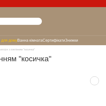
 для дому
Ванна кімната
Сертифікати
Знижки
ersize з плетінням "косичка"
інням "косичка"