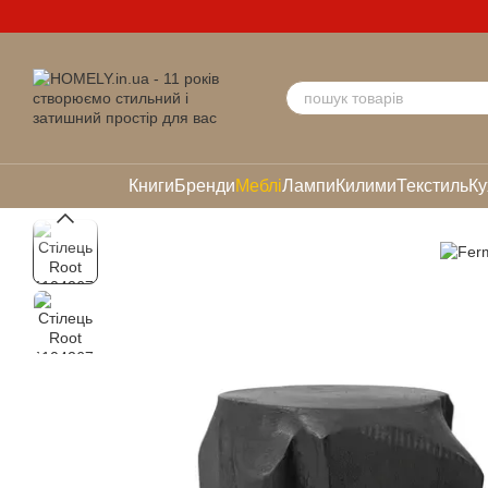
Перейти до основного контенту
Книги
Бренди
Меблі
Лампи
Килими
Текстиль
Ку