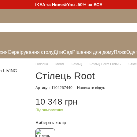
IKEA та Home&You -50% на ВСЕ
хня
Сервірування столу
Діти
Сад
Рішення для дому
Пляж
Одяг
Головна
Меблі
Стільці
Стільці Ferm LIVING
Стіле
Стілець Root
Артикул: 1104267440
Написати відгук
10 348 грн
Під замовлення
Виберіть колір