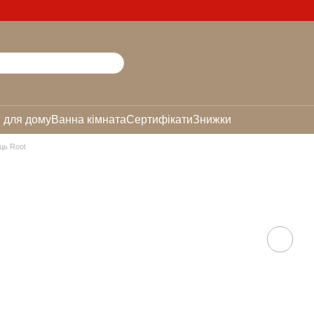
 для дому
Ванна кімната
Сертифікати
Знижки
ць Root