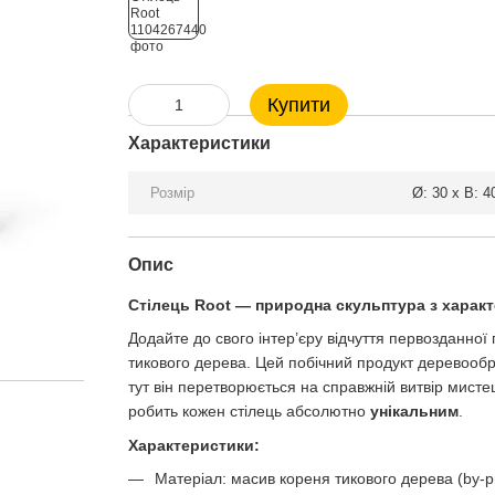
Купити
Характеристики
Розмір
Ø: 30 x В: 4
Опис
Стілець Root — природна скульптура з харак
Додайте до свого інтер’єру відчуття первозданної
тикового дерева. Цей побічний продукт деревообр
тут він перетворюється на справжній витвір мисте
робить кожен стілець абсолютно
унікальним
.
Характеристики:
Матеріал: масив кореня тикового дерева (by-p