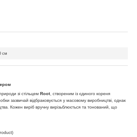
0 см
тером
 природи зі стільцем
Root
, створеним із єдиного кореня
обки зазвичай відбраковується у масовому виробництві, однак
цтва. Кожен виріб вручну вирізьблюється та тонований, що
roduct)