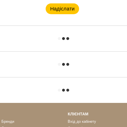
Надіслати
КЛІЄНТАМ
Бренди
Вхід до кабінету