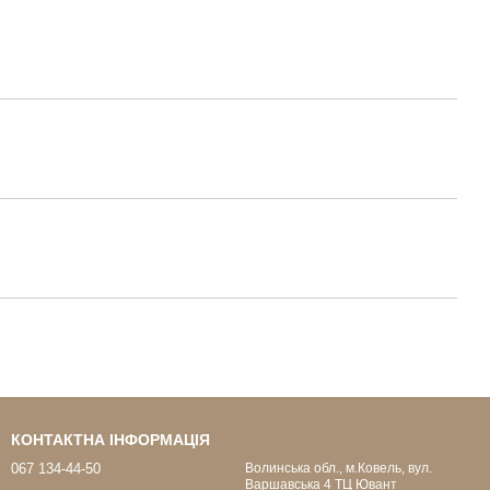
КОНТАКТНА ІНФОРМАЦІЯ
067 134-44-50
Волинська обл., м.Ковель, вул.
Варшавська 4 ТЦ Ювант