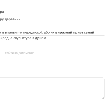
яра
уру деревини
 в вітальні чи передпокої, або як
виразний приставний
природна скульптура з душею.
Увійти за допомогою