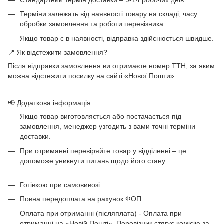
Стандартний термін доставки – 9-14 робочих днів.
Терміни залежать від наявності товару на складі, часу
обробки замовлення та роботи перевізника.
Якщо товар є в наявності, відправка здійснюється швидше.
📍 Як відстежити замовлення?
Після відправки замовлення ви отримаєте номер ТТН, за яким
можна відстежити посилку на сайті «Нової Пошти».
📢 Додаткова інформація:
Якщо товар виготовляється або постачається під
замовлення, менеджер узгодить з вами точні терміни
доставки.
При отриманні перевіряйте товар у відділенні – це
допоможе уникнути питань щодо його стану.
Готівкою при самовивозі
Повна передоплата на рахунок ФОП
Оплата при отриманні (післяплата) - Оплата при
отриманні на «Новій Пошті». Перевізник стягує комісію за