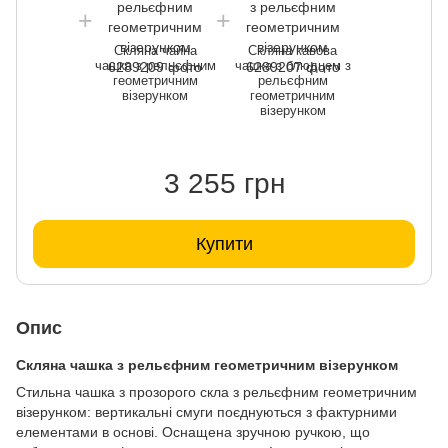
Скляна чайна
Скляна кавова
чашка з рельєфним
чашка з блюдцем з
геометричним
рельєфним
візерунком
геометричним
візерунком
3 255 грн
Купити
Опис
Скляна чашка з рельєфним геометричним візерунком
Стильна чашка з прозорого скла з рельєфним геометричним
візерунком: вертикальні смуги поєднуються з фактурними
елементами в основі. Оснащена зручною ручкою, що