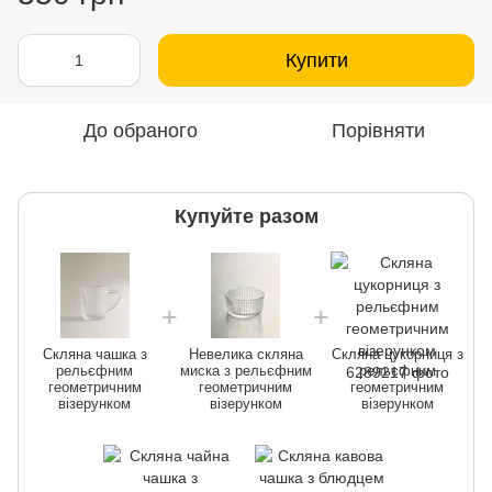
Купити
До обраного
Порівняти
Купуйте разом
Скляна чашка з
Невелика скляна
Скляна цукорниця з
рельєфним
миска з рельєфним
рельєфним
геометричним
геометричним
геометричним
візерунком
візерунком
візерунком