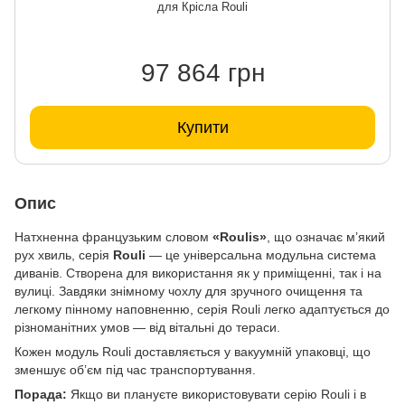
для Крісла Rouli
97 864 грн
Купити
Опис
Натхненна французьким словом
«Roulis»
, що означає м’який
рух хвиль, серія
Rouli
— це універсальна модульна система
диванів. Створена для використання як у приміщенні, так і на
вулиці. Завдяки знімному чохлу для зручного очищення та
легкому пінному наповненню, серія Rouli легко адаптується до
різноманітних умов — від вітальні до тераси.
Кожен модуль Rouli доставляється у вакуумній упаковці, що
зменшує об’єм під час транспортування.
Порада:
Якщо ви плануєте використовувати серію Rouli і в