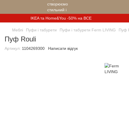
IKEA та Home&You -50% на ВСЕ
Меблі
Пуфи і табурети
Пуфи і табурети Ferm LIVING
Пуф 
Пуф Rouli
Артикул:
1104269300
Написати відгук