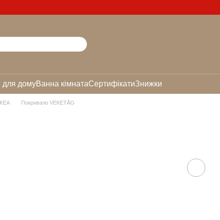
 для дому
Ванна кімната
Сертифікати
Знижки
IKEA
Покривало VEKETÅG