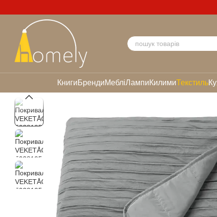
Перейти до основного контенту
Книги
Бренди
Меблі
Лампи
Килими
Текстиль
Ку