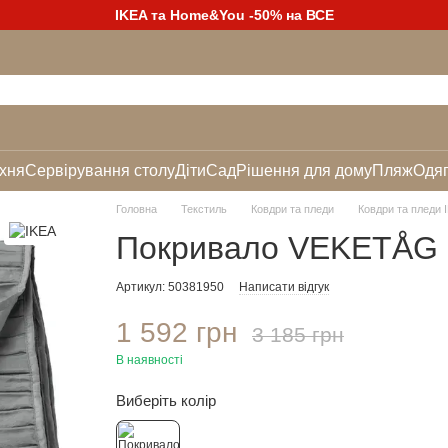
IKEA та Home&You -50% на ВСЕ
хня
Сервірування столу
Діти
Сад
Рішення для дому
Пляж
Одяг
Головна
Текстиль
Ковдри та пледи
Ковдри та пледи 
Покривало VEKETÅG
Артикул: 50381950
Написати відгук
1 592 грн
3 185 грн
В наявності
Виберіть колір