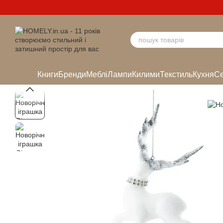
Перейти до основного контенту
Книги
Бренди
Меблі
Лампи
Килими
Текстиль
Кухня
Се