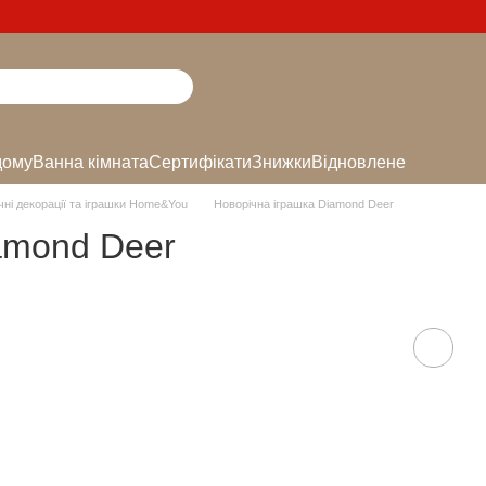
дому
Ванна кімната
Сертифікати
Знижки
Відновлене
чні декорації та іграшки Home&You
Новорічна іграшка Diamond Deer
amond Deer