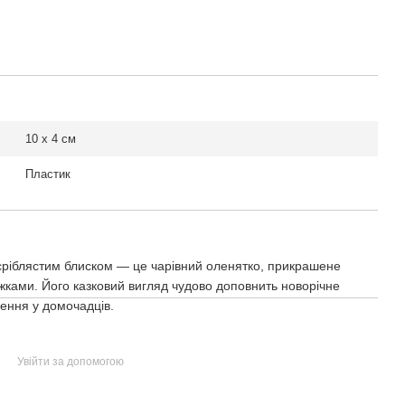
10 x 4 см
Пластик
м сріблястим блиском — це чарівний оленятко, прикрашене
жками. Його казковий вигляд чудово доповнить новорічне
ення у домочадців.
Увійти за допомогою