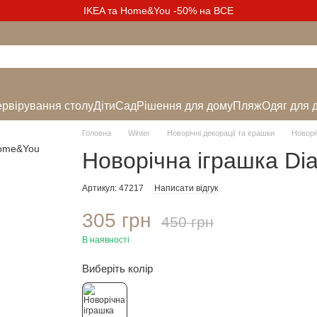
IKEA та Home&You -50% на ВСЕ
рвірування столу
Діти
Сад
Рішення для дому
Пляж
Одяг для 
Головна
Winter
Новорічні декорації та іграшки
Новорі
Новорічна іграшка Di
Артикул: 47217
Написати відгук
305 грн
450 грн
В наявності
Виберіть колір