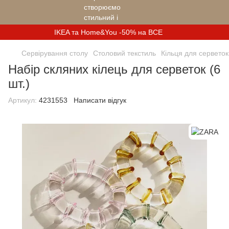
IKEA та Home&You -50% на ВСЕ
Сервірування столу
Столовий текстиль
Кільця для серветок
Набір скляних кілець для серветок (6
шт.)
Артикул:
4231553
Написати відгук