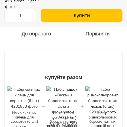
Купити
До обраного
Порівняти
Купуйте разом
Набір скляних
Набір чашок
Набір
кілець для
«Вежа» з
різнокольорових
серветок (6 шт.)
боросилікатного
боросилікатних
скла з кольоровою
ложок (6 шт.)