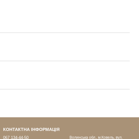
КОНТАКТНА ІНФОРМАЦІЯ
067 134-44-50
Волинська обл., м.Ковель, вул.