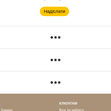
Надіслати
КЛІЄНТАМ
Бренди
Вхід до кабінету