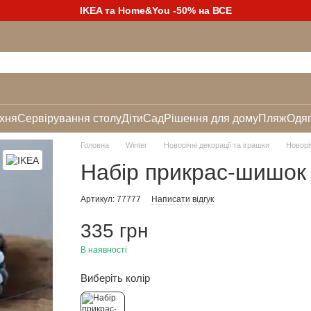
IKEA та Home&You -50% на ВСЕ
хня
Сервірування столу
Діти
Сад
Рішення для дому
Пляж
Одяг
Головна
Winter
Новорічні декорації та іграшки
Новоріч
Набір прикрас-шишок 
Артикул: 77777
Написати відгук
335 грн
В наявності
Виберіть колір