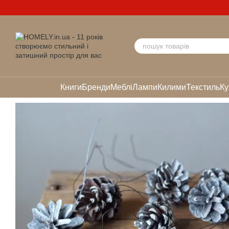
Перейти до основного контенту
Книги
Бренди
Меблі
Лампи
Килими
Текстиль
Ку