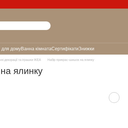
 для дому
Ванна кімната
Сертифікати
Знижки
ні декорації та іграшки IKEA
Набір прикрас-шишок на ялинку
на ялинку