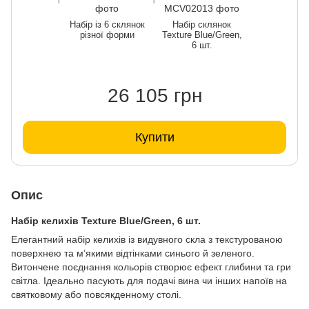
Набір із 6 склянок
Набір склянок
різної форми
Texture Blue/Green,
6 шт.
26 105 грн
Купити
Опис
Набір келихів Texture Blue/Green, 6 шт.
Елегантний набір келихів із видувного скла з текстурованою
поверхнею та м’якими відтінками синього й зеленого.
Витончене поєднання кольорів створює ефект глибини та гри
світла. Ідеально пасують для подачі вина чи інших напоїв на
святковому або повсякденному столі.