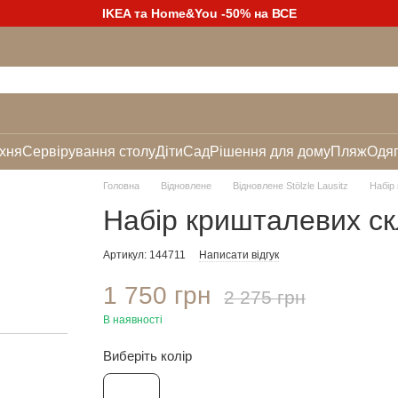
IKEA та Home&You -50% на ВСЕ
хня
Сервірування столу
Діти
Сад
Рішення для дому
Пляж
Одяг
Головна
Відновлене
Відновлене Stölzle Lausitz
Набір
Набір кришталевих с
Артикул: 144711
Написати відгук
1 750 грн
2 275 грн
В наявності
Виберіть колір