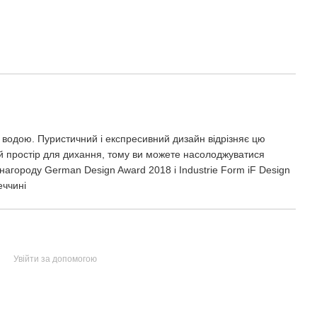
і водою. Пуристичний і експресивний дизайн відрізняє цю
й простір для дихання, тому ви можете насолоджуватися
нагороду German Design Award 2018 і Industrie Form iF Design
еччині
Увійти за допомогою