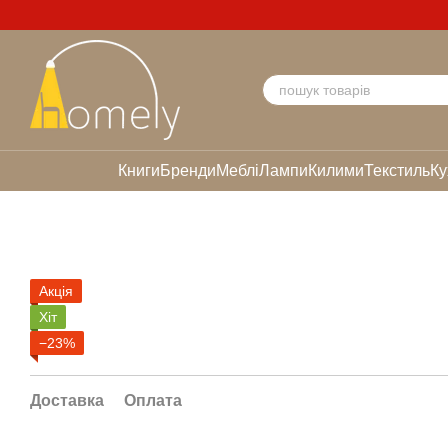
Перейти до основного контенту
Книги
Бренди
Меблі
Лампи
Килими
Текстиль
Ку
Акція
Хіт
−23%
Доставка
Оплата