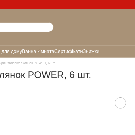
 для дому
Ванна кімната
Сертифікати
Знижки
 кришталевих склянок POWER, 6 шт.
клянок POWER, 6 шт.