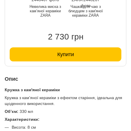
Невелика миска з
Чашка для чаю з
кам’яної кераміки
блюдцем з кам'яної
ZARA
кераміки ZARA
2 730 грн
Купити
Опис
Кружка з кам'яної кераміки
Кружка з кам'яної кераміки з ефектом старіння, ідеальна для
щоденного використання.
Об’єм:
330 мл
Характеристики:
Висота: 8 см