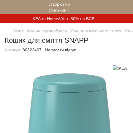
IKEA та Home&You -50% на ВСЕ
Кухня
Кухонні органайзери
Урни для кухонного сміття
Урни
Кошик для сміття SNÄPP
Артикул:
80322407
Написати відгук