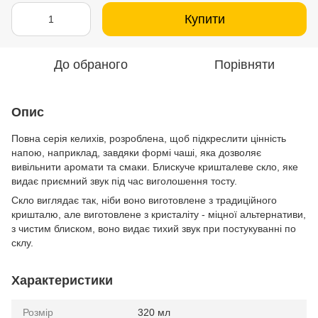
Купити
До обраного
Порівняти
Опис
Повна серія келихів, розроблена, щоб підкреслити цінність
напою, наприклад, завдяки формі чаші, яка дозволяє
вивільнити аромати та смаки. Блискуче кришталеве скло, яке
видає приємний звук під час виголошення тосту.
Скло виглядає так, ніби воно виготовлене з традиційного
кришталю, але виготовлене з кристаліту - міцної альтернативи,
з чистим блиском, воно видає тихий звук при постукуванні по
склу.
Характеристики
Розмір
320 мл