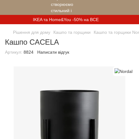
IKEA та Home&You -50% на ВСЕ
Рішення для дому
Кашпо та горщики
Кашпо та горщики Nor
Кашпо CACELA
Артикул:
8824
Написати відгук