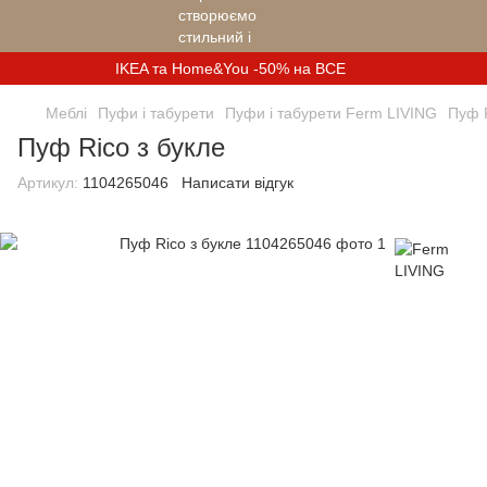
IKEA та Home&You -50% на ВСЕ
Меблі
Пуфи і табурети
Пуфи і табурети Ferm LIVING
Пуф R
Пуф Rico з букле
Артикул:
1104265046
Написати відгук