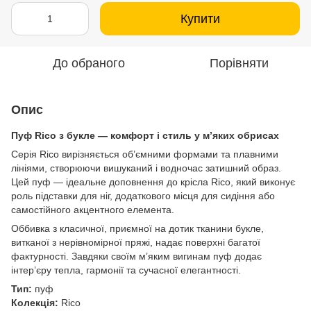
Купити
До обраного
Порівняти
Опис
Пуф Rico з букле — комфорт і стиль у м’яких обрисах
Серія Rico вирізняється об’ємними формами та плавними
лініями, створюючи вишуканий і водночас затишний образ.
Цей пуф — ідеальне доповнення до крісла Rico, який виконує
роль підставки для ніг, додаткового місця для сидіння або
самостійного акцентного елемента.
Оббивка з класичної, приємної на дотик тканини букле,
витканої з нерівномірної пряжі, надає поверхні багатої
фактурності. Завдяки своїм м’яким вигинам пуф додає
інтер’єру тепла, гармонії та сучасної елегантності.
Тип:
пуф
Колекція:
Rico