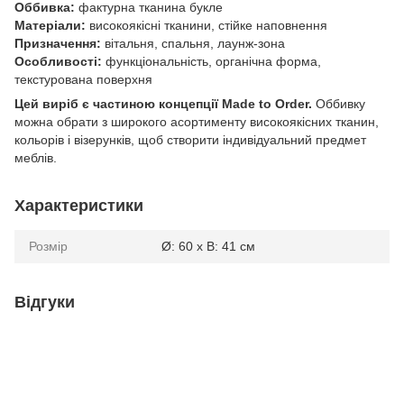
Оббивка:
фактурна тканина букле
Матеріали:
високоякісні тканини, стійке наповнення
Призначення:
вітальня, спальня, лаунж-зона
Особливості:
функціональність, органічна форма,
текстурована поверхня
Цей виріб є частиною концепції Made to Order.
Оббивку
можна обрати з широкого асортименту високоякісних тканин,
кольорів і візерунків, щоб створити індивідуальний предмет
меблів.
Характеристики
Розмір
Ø: 60 x В: 41 ​​см
Відгуки