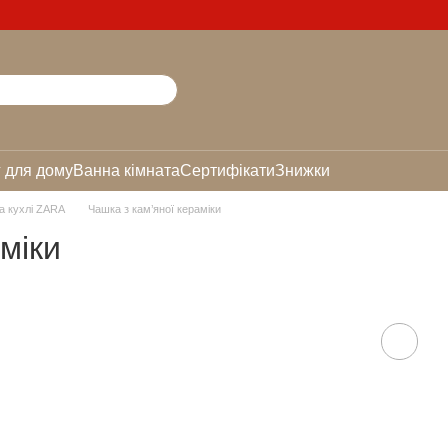
 для дому
Ванна кімната
Сертифікати
Знижки
а кухлі ZARA
Чашка з кам’яної кераміки
міки