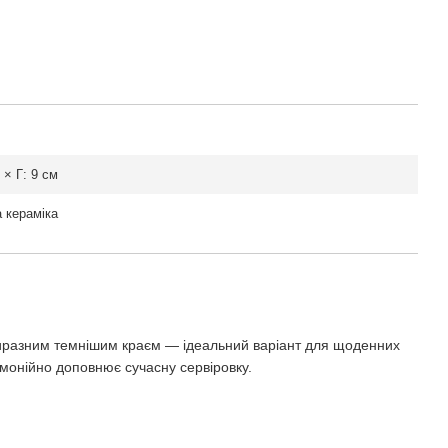
 × Г: 9 см
 кераміка
виразним темнішим краєм — ідеальний варіант для щоденних
рмонійно доповнює сучасну сервіровку.