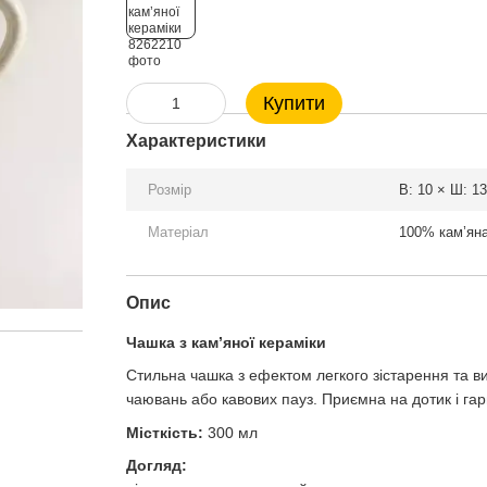
Купити
Характеристики
Розмір
В: 10 × Ш: 13
Матеріал
100% кам’яна
Опис
Чашка з кам’яної кераміки
Стильна чашка з ефектом легкого зістарення та 
чаювань або кавових пауз. Приємна на дотик і га
Місткість:
300 мл
Догляд: