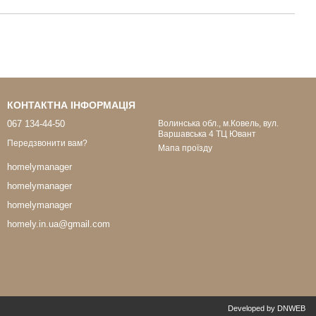
КОНТАКТНА ІНФОРМАЦІЯ
067 134-44-50
Волинська обл., м.Ковель, вул.
Варшавська 4 ТЦ Ювант
Передзвонити вам?
Мапа проїзду
homelymanager
homelymanager
homelymanager
homely.in.ua@gmail.com
Developed by DNWEB