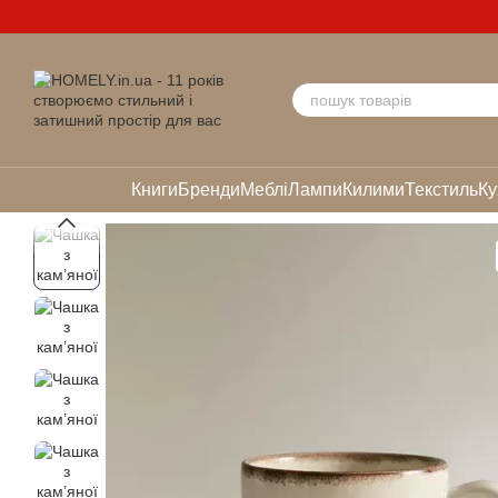
Перейти до основного контенту
Книги
Бренди
Меблі
Лампи
Килими
Текстиль
Ку