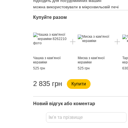
підходить для посудомийних машин
можна використовувати в мікрохвильовій печі
Купуйте разом
Чашка з кам’яної
Миска з кам’яної
Тар
кераміки
кераміки
кер
525 грн
525 грн
630
2 835 грн
Купити
Новий відгук або коментар