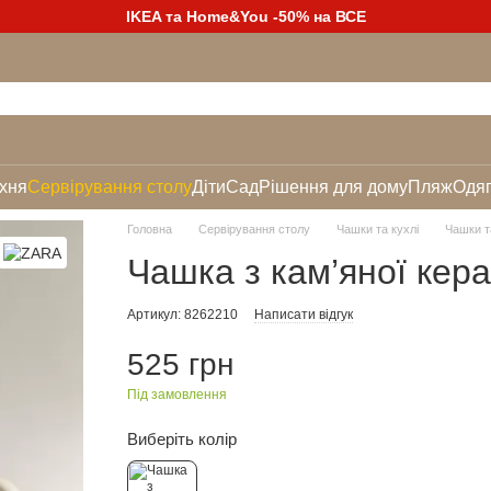
IKEA та Home&You -50% на ВСЕ
хня
Сервірування столу
Діти
Сад
Рішення для дому
Пляж
Одяг
Головна
Сервірування столу
Чашки та кухлі
Чашки т
Чашка з кам’яної кера
Артикул: 8262210
Написати відгук
525 грн
Під замовлення
Виберіть колір