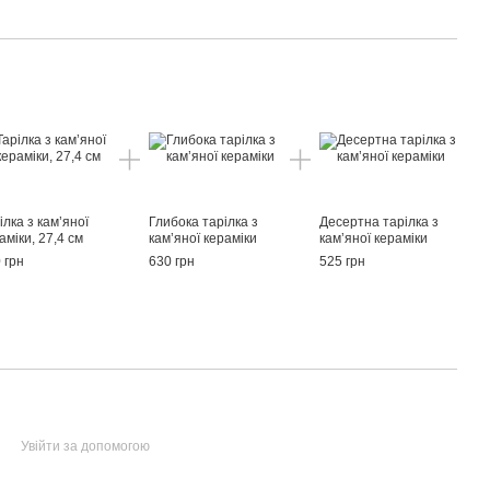
ілка з кам’яної
Глибока тарілка з
Десертна тарілка з
аміки, 27,4 см
кам’яної кераміки
кам’яної кераміки
 грн
630 грн
525 грн
Увійти за допомогою